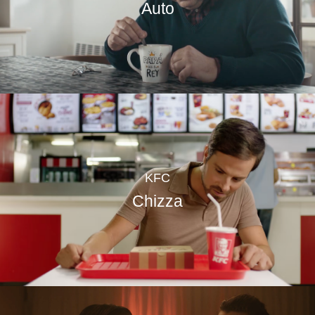
Auto
KFC
Chizza