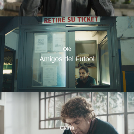
Olé
Amigos del Futbol
Clarín