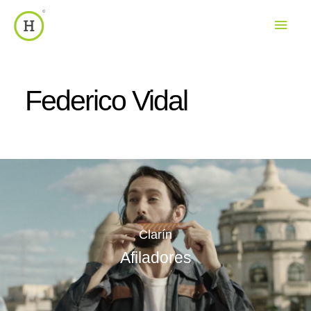
Men
princ
Federico Vidal
Clarín
Afiladores